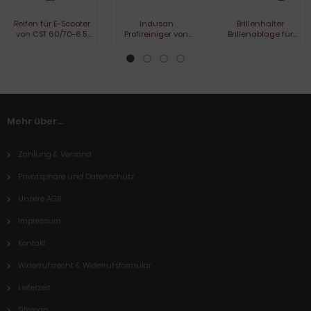
Reifen für E-Scooter
Indusan
Brillenhalter
von CST 60/70-6.5,
Profireiniger von
Brillenablage für
4PR, C-9361
Herrlan Kanister 5
Auto KFZ LKW Bus
Liter
Mehr über...
Zahlung & Versand
Privatsphäre und Datenschutz
Unsere AGB
Impressum
Kontakt
Widerrufsrecht & Widerrufsformular
Lieferzeit
Sitemap