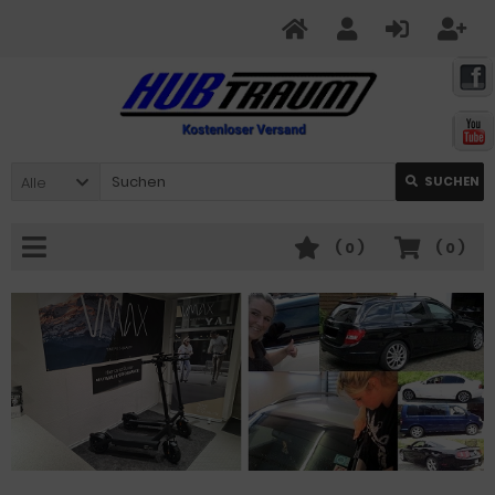
Alle
SUCHEN
(
0
)
(
0
)