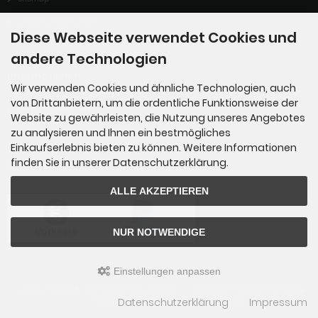
Cookie Einstellungen
Diese Webseite verwendet Cookies und
andere Technologien
Informationen
Wir verwenden Cookies und ähnliche Technologien, auch
von Drittanbietern, um die ordentliche Funktionsweise der
Vertrag widerrufen
Website zu gewährleisten, die Nutzung unseres Angebotes
zu analysieren und Ihnen ein bestmögliches
Einkaufserlebnis bieten zu können. Weitere Informationen
finden Sie in unserer Datenschutzerklärung.
Zahlungsmethoden
ALLE AKZEPTIEREN
NUR NOTWENDIGE
Einstellungen anpassen
Hubtraum © 2026 | Template © 2009-2026 by
mod
ified eCommerce Shopsoftware
Datenschutzerklärung
Impressum
mod
ified eCommerce Shopsoftware © 2009-2026