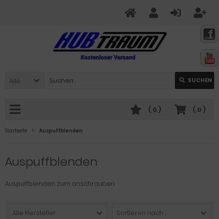
Alle
SUCHEN
(
0
)
(
0
)
Startseite
Auspuffblenden
Auspuffblenden
Auspuffblenden zum anschrauben
Alle Hersteller
Sortieren nach ...