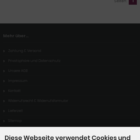
Seiten:
1
Mehr über...
Zahlung & Versand
Privatsphäre und Datenschutz
Unsere AGB
Impressum
Kontakt
Widerrufsrecht & Widerrufsformular
Lieferzeit
Sitemap
Cookie Einstellungen
Diese Webseite verwendet Cookies und