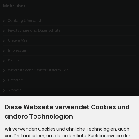
Mehr über...
Zahlung & Versand
Privatsphäre und Datenschutz
Unsere AGB
Impressum
Kontakt
Widerrufsrecht & Widerrufsformular
Lieferzeit
Sitemap
Cookie Einstellungen
Diese Webseite verwendet Cookies und
andere Technologien
Informationen
Wir verwenden Cookies und ähnliche Technologien, auch
von Drittanbietern, um die ordentliche Funktionsweise der
Vertrag widerrufen