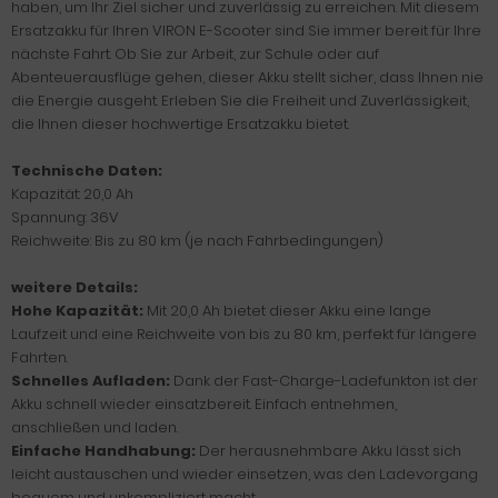
haben, um Ihr Ziel sicher und zuverlässig zu erreichen. Mit diesem
Ersatzakku für Ihren VIRON E-Scooter sind Sie immer bereit für Ihre
nächste Fahrt. Ob Sie zur Arbeit, zur Schule oder auf
Abenteuerausflüge gehen, dieser Akku stellt sicher, dass Ihnen nie
die Energie ausgeht. Erleben Sie die Freiheit und Zuverlässigkeit,
die Ihnen dieser hochwertige Ersatzakku bietet.
Technische Daten:
Kapazität: 20,0 Ah
Spannung: 36V
Reichweite: Bis zu 80 km (je nach Fahrbedingungen)
weitere Details:
Hohe Kapazität:
Mit 20,0 Ah bietet dieser Akku eine lange
Laufzeit und eine Reichweite von bis zu 80 km, perfekt für längere
Fahrten.
Schnelles Aufladen:
Dank der Fast-Charge-Ladefunkton ist der
Akku schnell wieder einsatzbereit. Einfach entnehmen,
anschließen und laden.
Einfache Handhabung:
Der herausnehmbare Akku lässt sich
leicht austauschen und wieder einsetzen, was den Ladevorgang
bequem und unkompliziert macht.