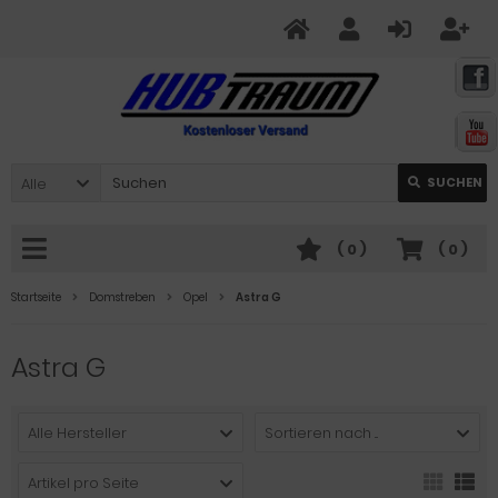
Alle
SUCHEN
(
0
)
(
0
)
Startseite
Domstreben
Opel
Astra G
Astra G
Alle Hersteller
Sortieren nach ...
Artikel pro Seite