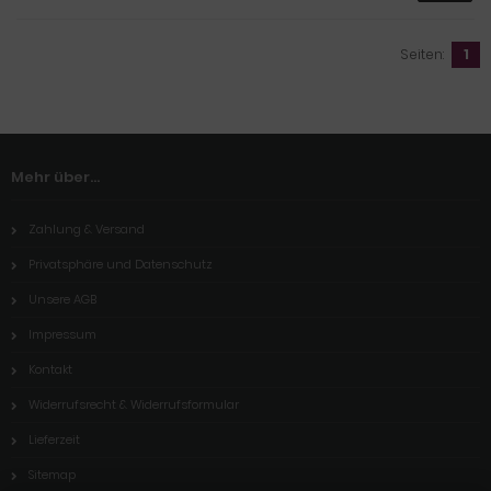
Seiten:
1
Mehr über...
Zahlung & Versand
Privatsphäre und Datenschutz
Unsere AGB
Impressum
Kontakt
Widerrufsrecht & Widerrufsformular
Lieferzeit
Sitemap