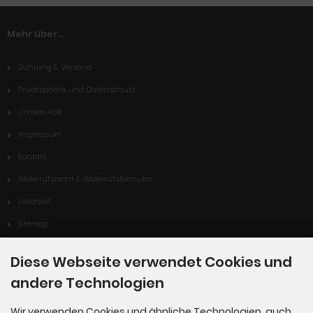
Mehr über...
Zahlung & Versand
Privatsphäre und Datenschutz
Unsere AGB
Impressum
Kontakt
Widerrufsrecht & Widerrufsformular
Lieferzeit
Sitemap
Cookie Einstellungen
Diese Webseite verwendet Cookies und
andere Technologien
Informationen
Wir verwenden Cookies und ähnliche Technologien, auch