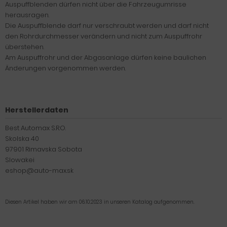
Auspuffblenden dürfen nicht über die Fahrzeugumrisse
herausragen.
Die Auspuffblende darf nur verschraubt werden und darf nicht
den Rohrdurchmesser verändern und nicht zum Auspuffrohr
überstehen.
Am Auspuffrohr und der Abgasanlage dürfen keine baulichen
Änderungen vorgenommen werden.
Herstellerdaten
Best Automax S.R.O.
Skolska 40
97901 Rimavska Sobota
Slowakei
eshop@auto-max.sk
Diesen Artikel haben wir am 06.10.2023 in unseren Katalog aufgenommen.