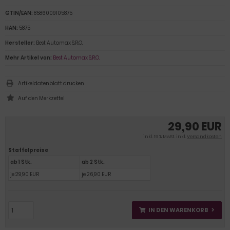
GTIN/EAN:
8586009105875
HAN:
5875
Hersteller:
Best Automax S.R.O.
Mehr Artikel von:
Best Automax S.R.O.
Artikeldatenblatt drucken
29,90 EUR
inkl. 19 % MwSt. inkl.
Versandkosten
Staffelpreise
ab 1 Stk.
ab 2 Stk.
je 29,90 EUR
je 26,90 EUR
IN DEN WARENKORB