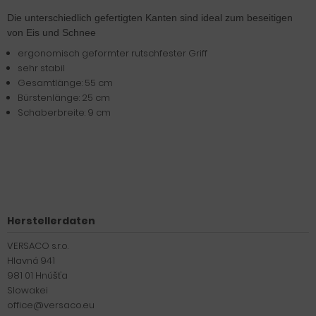
Die unterschiedlich gefertigten Kanten sind ideal zum beseitigen
von Eis und Schnee
ergonomisch geformter rutschfester Griff
sehr stabil
Gesamtlänge: 55 cm
Bürstenlänge: 25 cm
Schaberbreite: 9 cm
Herstellerdaten
VERSACO s.r.o.
Hlavná 941
981 01 Hnúšťa
Slowakei
office@versaco.eu