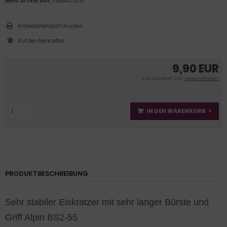
Mehr Artikel von:
VERSACO s.r.o.
Artikeldatenblatt drucken
9,90 EUR
inkl. 19 % MwSt. inkl.
Versandkosten
IN DEN WARENKORB
PRODUKTBESCHREIBUNG
Sehr stabiler Eiskratzer mit sehr langer Bürste und
Griff Alpin BS2-55