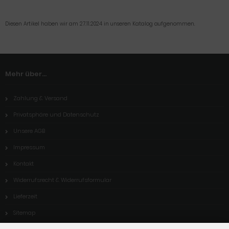
Diesen Artikel haben wir am 27.11.2024 in unseren Katalog aufgenommen.
Mehr über...
Zahlung & Versand
Privatsphäre und Datenschutz
Unsere AGB
Impressum
Kontakt
Widerrufsrecht & Widerrufsformular
Lieferzeit
Sitemap