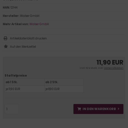
HAN:
12144
Hersteller:
Walser GmbH
Mehr Artikel von:
Walser GmbH
Artikeldatenblatt drucken
11,90 EUR
inkl. 19 % MwSt. inkl.
Versandkosten
Staffelpreise
ab 1 Stk.
ab 2 Stk.
je 11,90 EUR
je 8,90 EUR
IN DEN WARENKORB