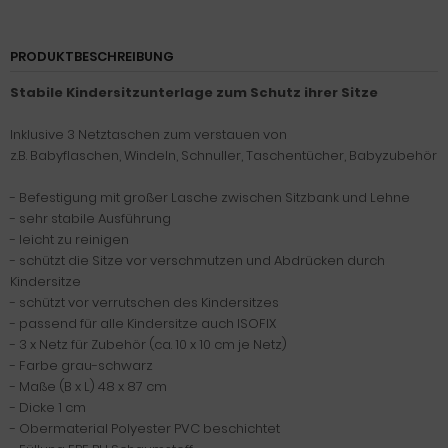
PRODUKTBESCHREIBUNG
Stabile Kindersitzunterlage zum Schutz ihrer Sitze
Inklusive 3 Netztaschen zum verstauen von
z.B. Babyflaschen, Windeln, Schnuller, Taschentücher, Babyzubehör
- Befestigung mit großer Lasche zwischen Sitzbank und Lehne
- sehr stabile Ausführung
- leicht zu reinigen
- schützt die Sitze vor verschmutzen und Abdrücken durch
Kindersitze
- schützt vor verrutschen des Kindersitzes
- passend für alle Kindersitze auch ISOFIX
- 3 x Netz für Zubehör (ca. 10 x 10 cm je Netz)
- Farbe grau-schwarz
- Maße (B x L) 48 x 87 cm
- Dicke 1 cm
- Obermaterial Polyester PVC beschichtet