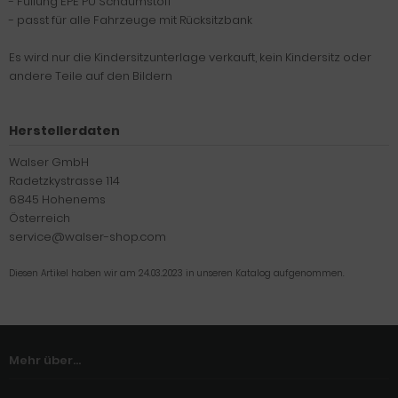
- Füllung EPE PU Schaumstoff
- passt für alle Fahrzeuge mit Rücksitzbank
Es wird nur die Kindersitzunterlage verkauft, kein Kindersitz oder
andere Teile auf den Bildern
Herstellerdaten
Walser GmbH
Radetzkystrasse 114
6845 Hohenems
Österreich
service@walser-shop.com
Diesen Artikel haben wir am 24.03.2023 in unseren Katalog aufgenommen.
Mehr über...