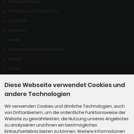
Zahlung & Versand
Privatsphäre und Datenschutz
Unsere AGB
Impressum
Kontakt
Widerrufsrecht & Widerrufsformular
Lieferzeit
Sitemap
Cookie Einstellungen
Diese Webseite verwendet Cookies und
andere Technologien
Informationen
Wir verwenden Cookies und ähnliche Technologien, auch
von Drittanbietern, um die ordentliche Funktionsweise der
Vertrag widerrufen
Website zu gewährleisten, die Nutzung unseres Angebotes
zu analysieren und Ihnen ein bestmögliches
Einkaufserlebnis bieten zu können. Weitere Informationen